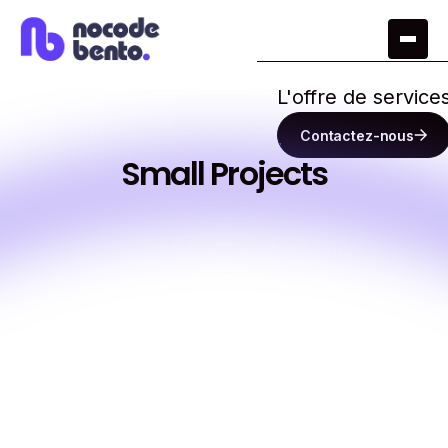
L'offre de service
Contactez-nous
Small Projects
Starter
Small Projects
Perfect for New and
Small Businesses
$ 4,500
/
mo
Get Started